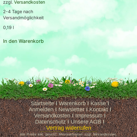
zzgl.
Versandkosten
2-4 Tage nach
Versandmöglichkeit
0,19
l
In den Warenkorb
Startseite
Warenkorb
Kasse
Anmelden
Newsletter
Kontakt
Versandkosten
Impressum
Datenschutz
Unsere AGB
Vertrag widerrufen
Alle Preise inkl. gesetzl. Mehrwertsteuer zzgl. Versandkosten,