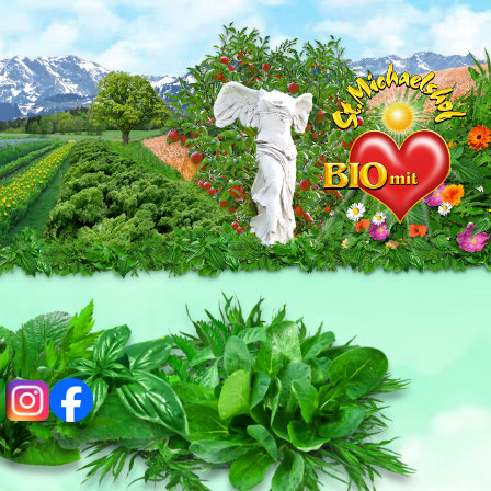
ig
fb