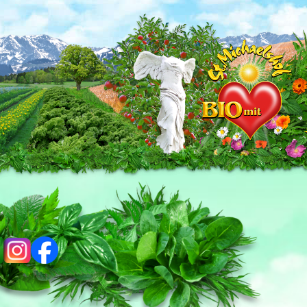
ig
fb