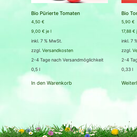
Bio Pürierte Tomaten
Bio To
4,50
€
5,90
€
9,00
€
je
l
17,88
€
inkl. 7 % MwSt.
inkl. 7
zzgl.
Versandkosten
zzgl.
V
2-4 Tage nach Versandmöglichkeit
2-4 Ta
0,5
l
0,33
l
In den Warenkorb
Weiter