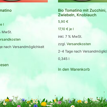
matino
Bio Tomatino mit Zucchini,
Zwiebeln, Knoblauch
5,90
€
je
l
17,10
€
je
l
 % MwSt.
inkl. 7 % MwSt.
ersandkosten
zzgl.
Versandkosten
ge nach Versandmöglichkeit
2-4 Tage nach Versandmöglic
0,345
l
lesen
In den Warenkorb