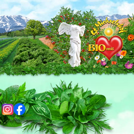
ig
fb