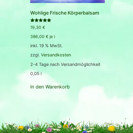
Wohlige Frische Körperbalsam
Bewertet
19,30
€
mit
5.00
386,00
€
je
l
von 5
inkl. 19 % MwSt.
zzgl.
Versandkosten
2-4 Tage nach Versandmöglichkeit
0,05
l
In den Warenkorb