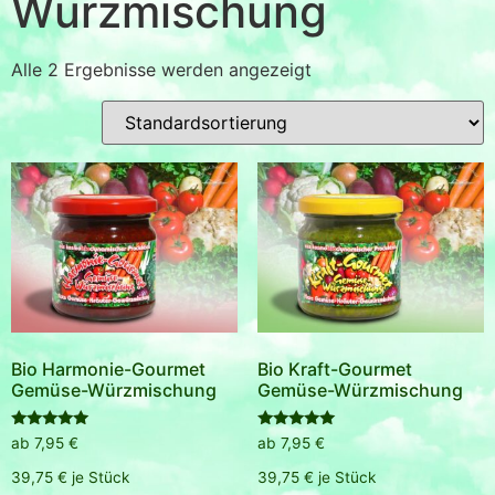
Würzmischung
Alle 2 Ergebnisse werden angezeigt
Bio Harmonie-Gourmet
Bio Kraft-Gourmet
Gemüse-Würzmischung
Gemüse-Würzmischung
Bewertet
Bewertet
ab
7,95
€
ab
7,95
€
mit
mit
5.00
5.00
39,75
€
je
Stück
39,75
€
je
Stück
von 5
von 5