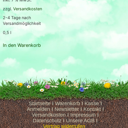
zzgl.
Versandkosten
2-4 Tage nach
Versandmöglichkeit
0,5
l
In den Warenkorb
Startseite
Warenkorb
Kasse
Anmelden
Newsletter
Kontakt
Versandkosten
Impressum
Datenschutz
Unsere AGB
Vertrag widerrufen