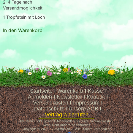
2-4 Tage nach
Versandmöglichkeit
1
Tropfstein mit Loch
In den Warenkorb
Startseite
Warenkorb
Kasse
Anmelden
Newsletter
Kontakt
Versandkosten
Impressum
Datenschutz
Unsere AGB
Vertrag widerrufen
Alle Preise inkl. gesetzl. Mehrwertsteuer zzgl. Versandkosten,
wenn nicht anders beschrieben
Copyright © 2023 by Ataman-AG - Alle Rechte vorbehalten