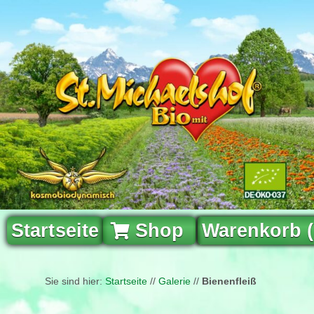
Startseite
Shop
Warenkorb 
Sie sind hier:
Startseite
//
Galerie
//
Bienenfleiß