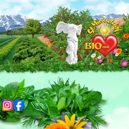
ig
fb