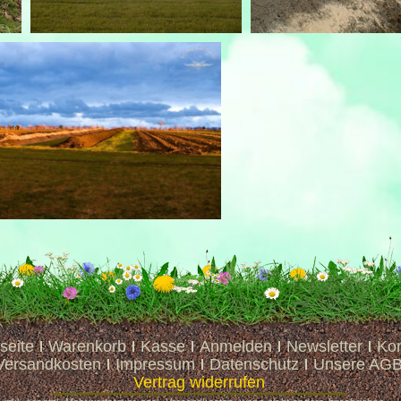
seite
Warenkorb
Kasse
Anmelden
Newsletter
Kon
Versandkosten
Impressum
Datenschutz
Unsere AG
Vertrag widerrufen