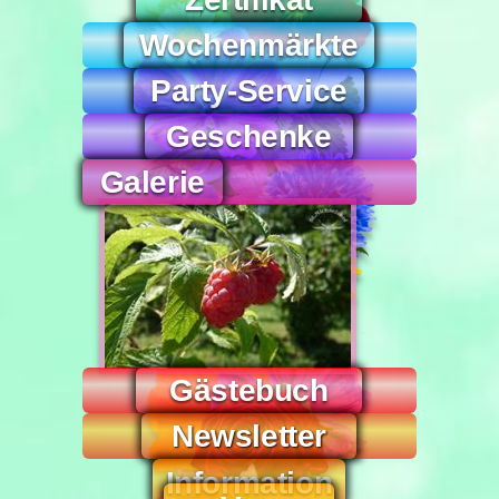
Wochen­märkte
Party-Service
Ge­schenke
Galerie
Gäste­buch
News­letter
Infor­mation