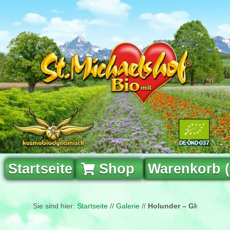
Startseite
Shop
Warenkorb 
Sie sind hier:
Startseite
//
Galerie
//
Holunder – Glück