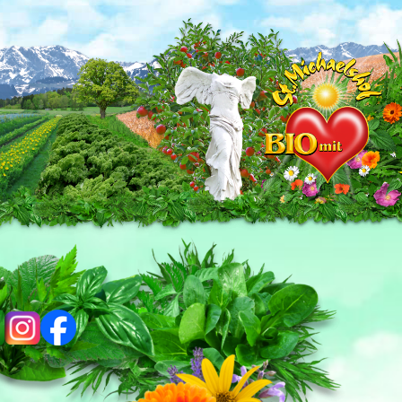
ig
fb