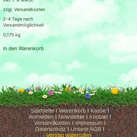
zzgl.
Versandkosten
2-4 Tage nach
Versandmöglichkeit
0,175
kg
In den Warenkorb
Startseite
Warenkorb
Kasse
Anmelden
Newsletter
Kontakt
Versandkosten
Impressum
Datenschutz
Unsere AGB
Vertrag widerrufen