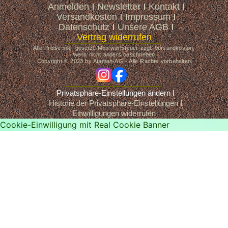
Anmelden
Newsletter
Kontakt
Versandkosten
Impressum
Datenschutz
Unsere AGB
Vertrag widerrufen
Alle Preise inkl. gesetzl. Mehrwertsteuer zzgl. Versandkosten,
wenn nicht anders beschrieben
Copyright © 2023 by Ataman-AG - Alle Rechte vorbehalten
ig
fb
Privatsphäre-Einstellungen ändern
Historie der Privatsphäre-Einstellungen
Einwilligungen widerrufen
Cookie-Einwilligung mit Real Cookie Banner