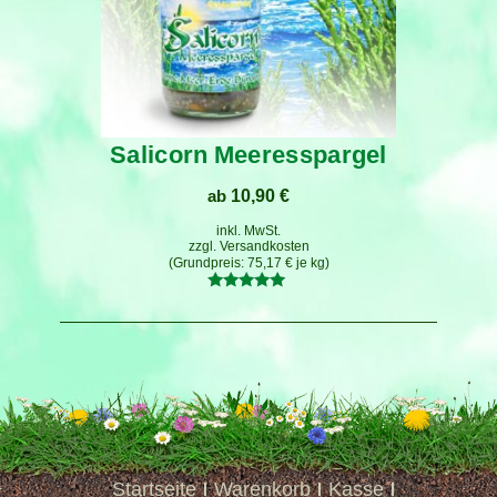
Salicorn Meeresspargel
ab
10,90
€
inkl. MwSt.
zzgl.
Versandkosten
75,17
€
je
kg
Bewertet
mit
5.00
von 5
Startseite
Warenkorb
Kasse