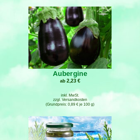
Bewertet
mit
5.00
von 5
Aubergine
ab
2,23
€
inkl. MwSt.
zzgl.
Versandkosten
0,89
€
je
100
g