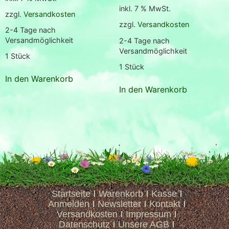
5.00
inkl. 7 % MwSt.
von 5
zzgl.
Versandkosten
zzgl.
Versandkosten
2-4 Tage nach
Versandmöglichkeit
2-4 Tage nach
Versandmöglichkeit
1
Stück
1
Stück
In den Warenkorb
In den Warenkorb
Startseite
Warenkorb
Kasse
Anmelden
Newsletter
Kontakt
Versandkosten
Impressum
Datenschutz
Unsere AGB