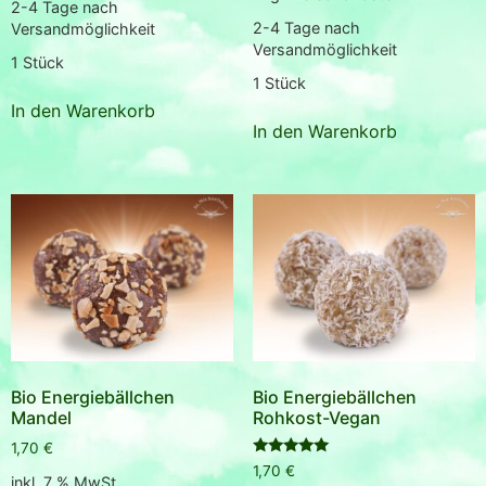
2-4 Tage nach
2-4 Tage nach
Versandmöglichkeit
Versandmöglichkeit
1
Stück
1
Stück
In den Warenkorb
In den Warenkorb
Bio Energiebällchen
Bio Energiebällchen
Mandel
Rohkost-Vegan
1,70
€
Bewertet
1,70
€
inkl. 7 % MwSt.
mit