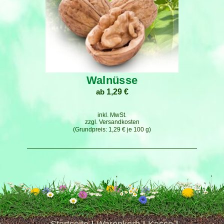
Walnüsse
ab
1,29
€
inkl. MwSt.
zzgl.
Versandkosten
1,29
€
je
100
g