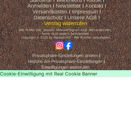
Startseite
Warenkorb
Kasse
Anmelden
Newsletter
Kontakt
Versandkosten
Impressum
Datenschutz
Unsere AGB
Vertrag widerrufen
Alle Preise inkl. gesetzl. Mehrwertsteuer zzgl. Versandkosten,
wenn nicht anders beschrieben
Copyright © 2023 by Ataman-AG - Alle Rechte vorbehalten
ig
fb
Privatsphäre-Einstellungen ändern
Historie der Privatsphäre-Einstellungen
Einwilligungen widerrufen
Cookie-Einwilligung mit Real Cookie Banner