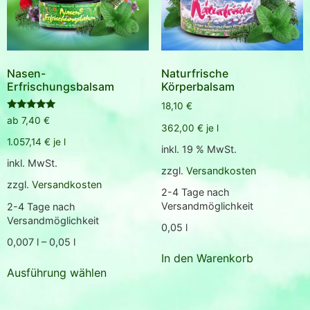
Nasen-
Naturfrische
Erfrischungsbalsam
Körperbalsam
18,10
€
Bewertet
ab
7,40
€
mit
362,00
€
je
l
5.00
1.057,14
€
je
l
von 5
inkl. 19 % MwSt.
inkl. MwSt.
zzgl.
Versandkosten
zzgl.
Versandkosten
2-4 Tage nach
Versandmöglichkeit
2-4 Tage nach
Versandmöglichkeit
0,05
l
0,007
l
– 0,05
l
In den Warenkorb
Ausführung wählen