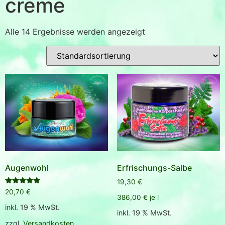
creme
Alle 14 Ergebnisse werden angezeigt
Augenwohl
Erfrischungs-Salbe
19,30
€
Bewertet
20,70
€
mit
386,00
€
je
l
5.00
inkl. 19 % MwSt.
von 5
inkl. 19 % MwSt.
zzgl.
Versandkosten