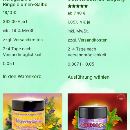
Ringelblumen-Salbe
Bewertet
18,10
€
ab
7,40
€
mit
5.00
362,00
€
je
l
1.057,14
€
je
l
von 5
inkl. 19 % MwSt.
inkl. MwSt.
zzgl.
Versandkosten
zzgl.
Versandkosten
2-4 Tage nach
2-4 Tage nach
Versandmöglichkeit
Versandmöglichkeit
0,05
l
0,007
l
– 0,05
l
In den Warenkorb
Ausführung wählen