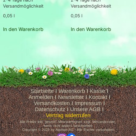
Versandmöglichkeit
Versandmöglichkeit
0,05
l
0,05
l
In den Warenkorb
In den Warenkorb
Startseite
Warenkorb
Kasse
Anmelden
Newsletter
Kontakt
Versandkosten
Impressum
Datenschutz
Unsere AGB
Vertrag widerrufen
Alle Preise inkl. gesetzl. Mehrwertsteuer zzgl. Versandkosten,
wenn nicht anders beschrieben
Copyright © 2023 by Ataman-AG - Alle Rechte vorbehalten