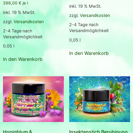
5.00
396,00
€
je
l
von 5
inkl. 19 % MwSt.
inkl. 19 % MwSt.
zzgl.
Versandkosten
zzgl.
Versandkosten
2-4 Tage nach
Versandmöglichkeit
2-4 Tage nach
Versandmöglichkeit
0,05
l
0,05
l
In den Warenkorb
In den Warenkorb
Honigblum &
Insektenstich Beruhigung