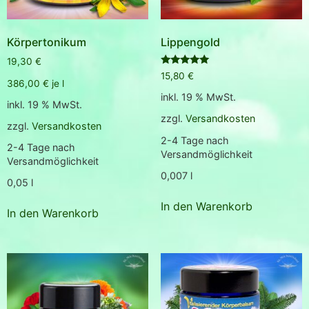
Körpertonikum
Lippengold
19,30
€
Bewertet
15,80
€
mit
386,00
€
je
l
5.00
inkl. 19 % MwSt.
von 5
inkl. 19 % MwSt.
zzgl.
Versandkosten
zzgl.
Versandkosten
2-4 Tage nach
2-4 Tage nach
Versandmöglichkeit
Versandmöglichkeit
0,007
l
0,05
l
In den Warenkorb
In den Warenkorb