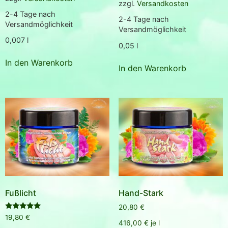
zzgl.
Versandkosten
2-4 Tage nach
2-4 Tage nach
Versandmöglichkeit
Versandmöglichkeit
0,007
l
0,05
l
In den Warenkorb
In den Warenkorb
Fußlicht
Hand-Stark
20,80
€
Bewertet
19,80
€
mit
416,00
€
je
l