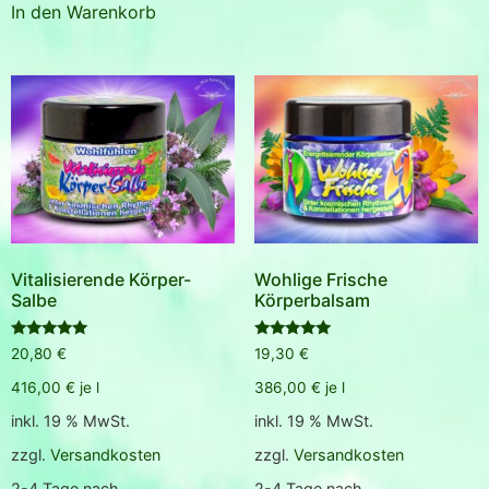
In den Warenkorb
Vitalisierende Körper-
Wohlige Frische
Salbe
Körperbalsam
Bewertet
Bewertet
20,80
€
19,30
€
mit
mit
5.00
5.00
416,00
€
je
l
386,00
€
je
l
von 5
von 5
inkl. 19 % MwSt.
inkl. 19 % MwSt.
zzgl.
Versandkosten
zzgl.
Versandkosten
2-4 Tage nach
2-4 Tage nach