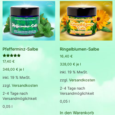
Pfefferminz-Salbe
Ringelblumen-Salbe
16,40
€
Bewertet
17,40
€
mit
328,00
€
je
l
5.00
348,00
€
je
l
von 5
inkl. 19 % MwSt.
inkl. 19 % MwSt.
zzgl.
Versandkosten
zzgl.
Versandkosten
2-4 Tage nach
Versandmöglichkeit
2-4 Tage nach
Versandmöglichkeit
0,05
l
0,05
l
In den Warenkorb