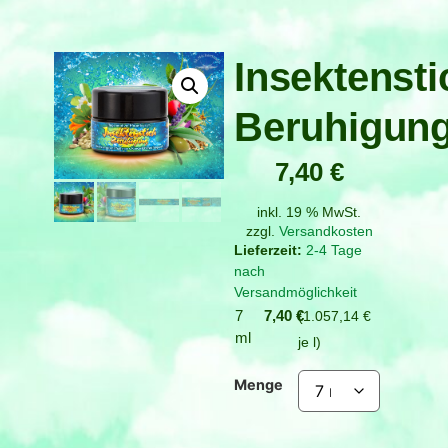
Insektensti
Beruhigun
7,40
€
inkl. 19 % MwSt.
zzgl.
Versandkosten
2-4 Tage
nach
Versandmöglichkeit
7
7,40
€
1.057,14
€
ml
je
l
Menge