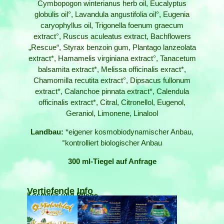
Cymbopogon winterianus herb oil, Eucalyptus
globulis oil°, Lavandula angustifolia oil°, Eugenia
caryophyllus oil, Trigonella foenum graecum
extract°, Ruscus aculeatus extract, Bachflowers
„Rescue“, Styrax benzoin gum, Plantago lanzeolata
extract*, Hamamelis virginiana extract°, Tanacetum
balsamita extract*, Melissa officinalis exract*,
Chamomilla recutita extract°, Dipsacus fullonum
extract*, Calanchoe pinnata extract*, Calendula
officinalis extract*, Citral, Citronellol, Eugenol,
Geraniol, Limonene, Linalool
Landbau:
*eigener kosmobiodynamischer Anbau,
°kontrolliert biologischer Anbau
300 ml-Tiegel auf Anfrage
Vertiefende Info
Kosmetik und Pflege