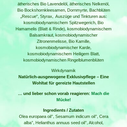
ätherisches Bio Lavendelöl, ätherisches Nelkenöl,
Bio Bockshornkleesamen, Dornmyrte, Bachblüten
„Rescue“, Styrax, Auszüge und Tinkturen aus:
kosmobiodynamischem Spitzwegerich, Bio
Hamamelis (Blatt & Rinde), kosmobiodynamischem
Balsamkraut, kosmobiodynamischer
Zitronenmelisse, Bio Kamille,
kosmobiodynamischer Karde,
kosmobiodynamischem Heiligem Blatt,
kosmobiodynamischen Ringelblumenblüten
Wirkdynamik
Natürlich-ausgewogene Exklusivpflege – Eine
Wohltat für gereizte Hautstellen
… und lieber schon vorab reagieren:
Mach die
Mücke!
Ingredients / Zutaten
Olea europaea oil°, Sesamum indicum oil°, Cera
alba°, Helianthus annuus seed oil°, Alcohol,