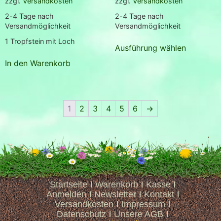
zzgl.
Versandkosten
zzgl.
Versandkosten
2-4 Tage nach
2-4 Tage nach
Versandmöglichkeit
Versandmöglichkeit
1
Tropfstein mit Loch
Ausführung wählen
In den Warenkorb
1
2
3
4
5
6
→
Startseite
Warenkorb
Kasse
Anmelden
Newsletter
Kontakt
Versandkosten
Impressum
Datenschutz
Unsere AGB