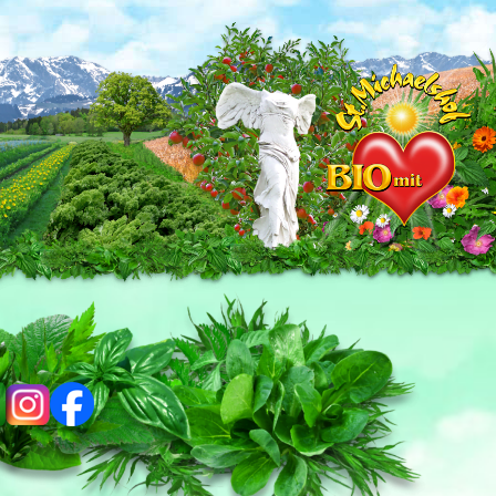
ig
fb