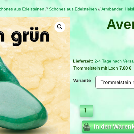
hönes aus Edelsteinen
//
Schönes aus Edelsteinen
//
Armbänder, Hals
Ave
2-4 Tage nach Versa
Trommelstein mit Loch
7,60
€
Variante
In den Waren