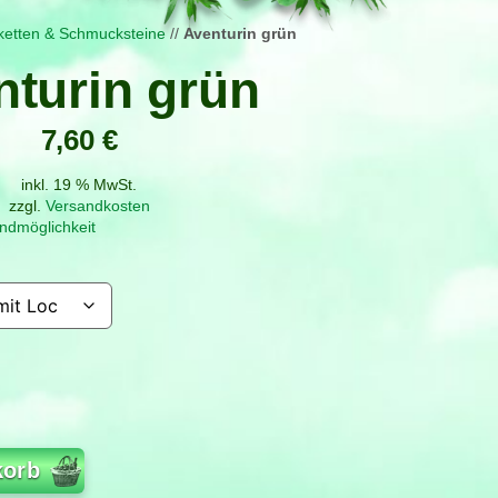
ketten & Schmucksteine
//
Aventurin grün
nturin grün
7,60
€
inkl. 19 % MwSt.
zzgl.
Versandkosten
ndmöglichkeit
korb