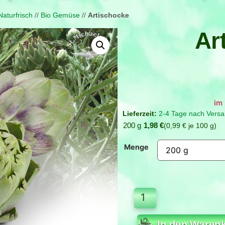
Naturfrisch
//
Bio Gemüse
//
Artischocke
Ar
Verfügbar bei Nachbestellun
2-4 Tage nach Versa
200 g
1,98
€
0,99
€
je
100
g
Menge
In den Waren