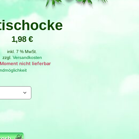
tischocke
1,98
€
inkl. 7 % MwSt.
zzgl.
Versandkosten
g
ndmöglichkeit
korb