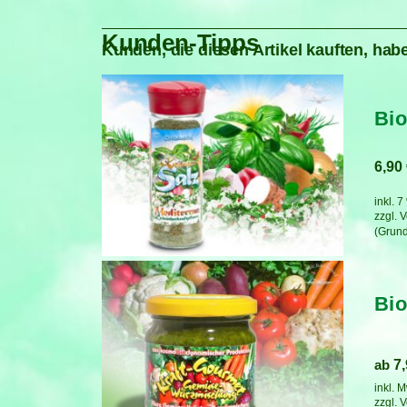
Kunden-Tipps
Kunden, die diesen Artikel kauften, habe
Bio
6,90
inkl. 
zzgl.
V
Bi
ab
7
inkl. 
zzgl.
V