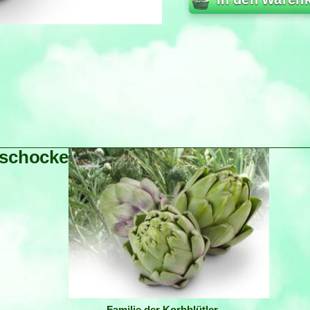
ischocke
Familie der Korbblütler