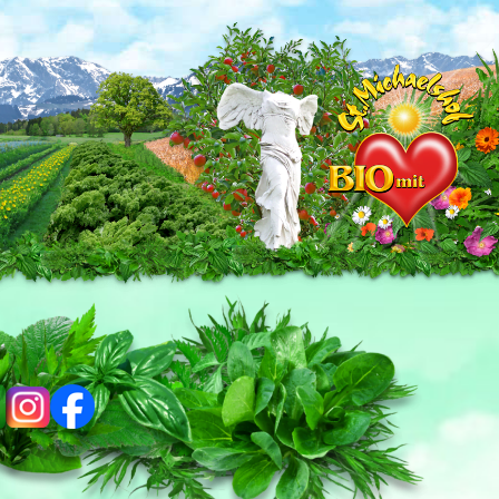
ig
fb