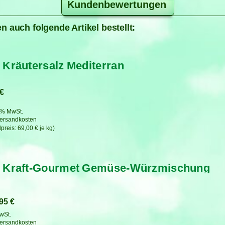
Kundenbewertungen
n auch folgende Artikel bestellt:
 Kräutersalz Mediterran
€
7 % MwSt.
ersandkosten
69,00
€
je
kg
o Kraft-Gourmet Gemüse-Würzmischung
,95
€
MwSt.
ersandkosten