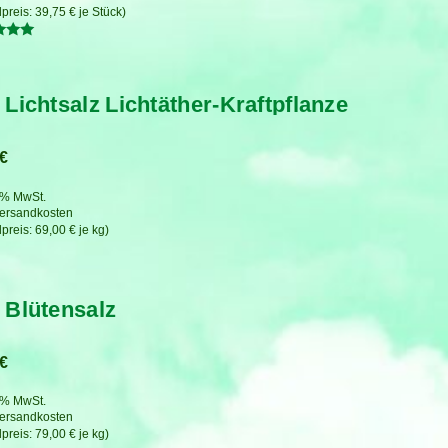
39,75
€
je
Stück
tet
 Lichtsalz Lichtäther-Kraftpflanze
€
7 % MwSt.
ersandkosten
69,00
€
je
kg
 Blütensalz
€
7 % MwSt.
ersandkosten
79,00
€
je
kg