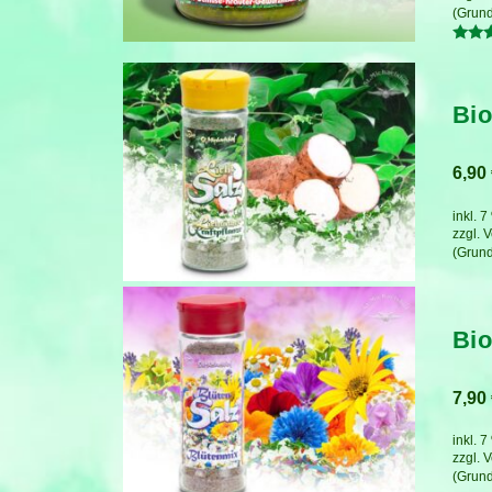
Bewer
mit
5.00
von 5
Bio
6,90
inkl. 
zzgl.
V
Bio
7,90
inkl. 
zzgl.
V