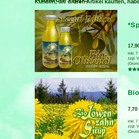
Kunden, die diesen Artikel kauften, habe
*Sp
17,9
inkl. 
zzgl.
V
Bewer
mit
5.00
von 5
Bio
7,70
inkl. 
zzgl.
V