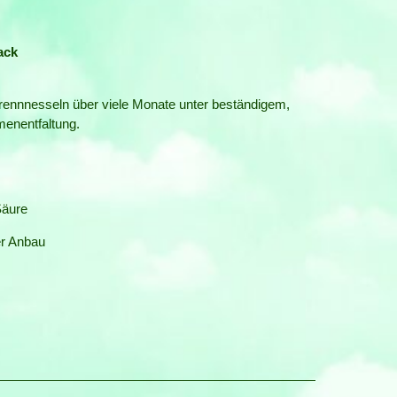
ack
rennnesseln über viele Monate unter beständigem,
enentfaltung.
Säure
er Anbau