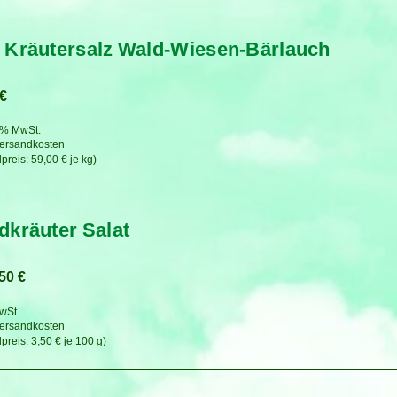
 Kräutersalz Wald-Wiesen-Bärlauch
€
7 % MwSt.
ersandkosten
59,00
€
je
kg
dkräuter Salat
,50
€
MwSt.
ersandkosten
3,50
€
je
100
g