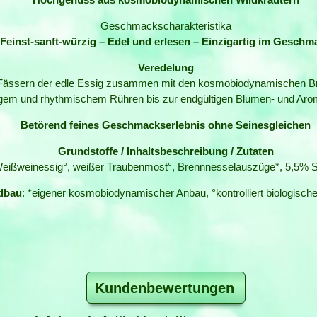
Geschmackscharakteristika
Feinst-sanft-würzig – Edel und erlesen – Einzigartig im Geschm
Veredelung
en Fässern der edle Essig zusammen mit den kosmobiodynamischen B
gem und rhythmischem Rühren bis zur endgültigen Blumen- und Arom
Betörend feines Geschmackserlebnis ohne Seinesgleichen
Grundstoffe / Inhaltsbeschreibung / Zutaten
eißweinessig°, weißer Traubenmost°, Brennnesselauszüge*, 5,5% 
dbau
: *eigener kosmobiodynamischer Anbau, °kontrolliert biologisch
Kundenbewertungen