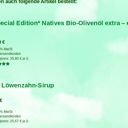
n auch folgende Artikel bestellt:
ecial Edition* Natives Bio-Olivenöl extra –
0
€
7 % MwSt.
ersandkosten
35,80
€
je
l
tet
 Löwenzahn-Sirup
€
7 % MwSt.
ersandkosten
25,67
€
je
l