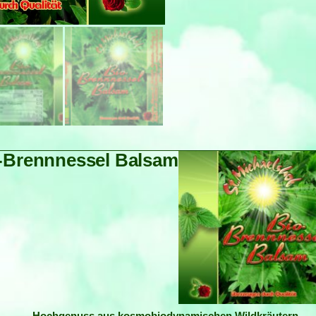
-Brennnessel Balsam
Hochgenuss aus kosmobiodynamischen Wildkräutern