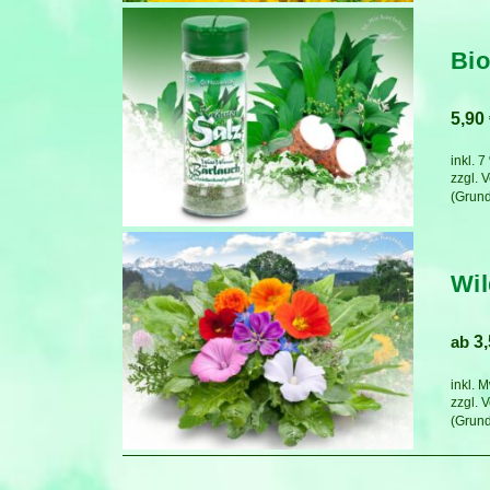
Bio
5,90
inkl. 
zzgl.
V
Wil
ab
3
inkl. 
zzgl.
V