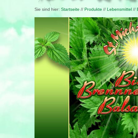
Sie sind hier:
Startseite
//
Produkte
//
Lebensmittel
//