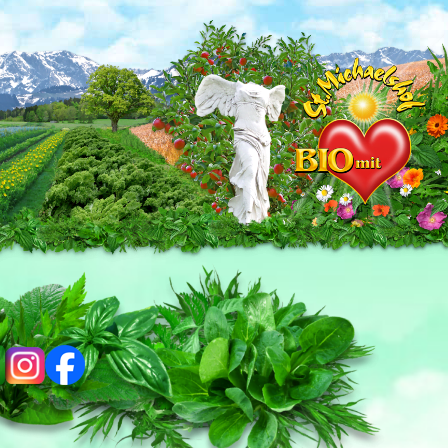
ig
fb