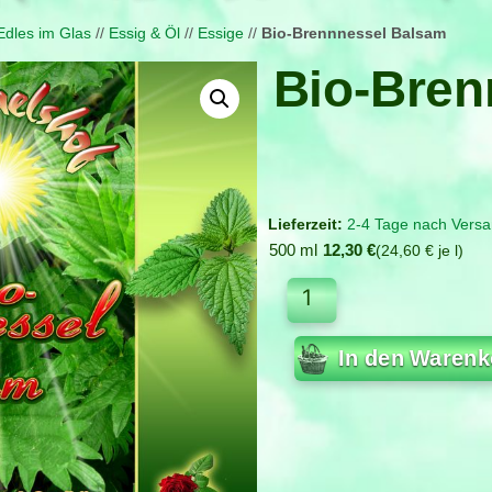
Edles im Glas
//
Essig & Öl
//
Essige
//
Bio-Brennnessel Balsam
Bio-Bren
2-4 Tage nach Versa
500 ml
12,30
€
24,60
€
je
l
In den Warenk