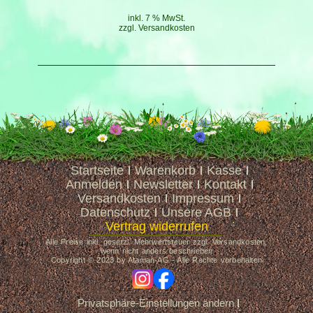
inkl. 7 % MwSt.
zzgl.
Versandkosten
Startseite
Warenkorb
Kasse
Anmelden
Newsletter
Kontakt
Versandkosten
Impressum
Datenschutz
Unsere AGB
Vertrag widerrufen
Alle Preise inkl. gesetzl. Mehrwertsteuer zzgl. Versandkosten,
wenn nicht anders beschrieben
Copyright © 2023 by Ataman-AG - Alle Rechte vorbehalten
ig
fb
Privatsphäre-Einstellungen ändern