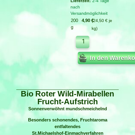
2-4 Tage
nach
Versandmöglichkeit
200
4,90
€
24,50
€
je
g
kg
In den Warenko
Bio Roter Wild-Mirabellen
Frucht-Aufstrich
Sonnenverwöhnt mundschmeichelnd
Besonders schonendes, Fruchtaroma
entfaltendes
St.Michaelshof-Einmachverfahren