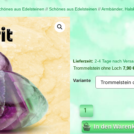
hönes aus Edelsteinen
//
Schönes aus Edelsteinen
//
Armbänder, Hals
2-4 Tage nach Versa
Trommelstein ohne Loch
7,90
Variante
In den Waren