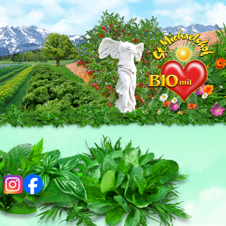
ig
fb