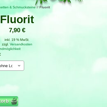
ketten & Schmucksteine
//
Fluorit
Fluorit
7,90
€
inkl. 19 % MwSt.
zzgl.
Versandkosten
ndmöglichkeit
€
korb