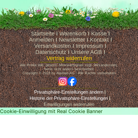
Startseite
Warenkorb
Kasse
Anmelden
Newsletter
Kontakt
Versandkosten
Impressum
Datenschutz
Unsere AGB
Vertrag widerrufen
Alle Preise inkl. gesetzl. Mehrwertsteuer zzgl. Versandkosten,
wenn nicht anders beschrieben
Copyright © 2023 by Ataman-AG - Alle Rechte vorbehalten
ig
fb
Privatsphäre-Einstellungen ändern
Historie der Privatsphäre-Einstellungen
Einwilligungen widerrufen
Cookie-Einwilligung mit Real Cookie Banner