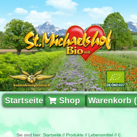
Startseite
Shop
Warenkorb 
Sie sind hier:
Startseite
//
Produkte
//
Lebensmittel
//
Getränke