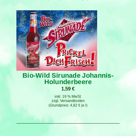
Bio-Wild Sirunade Johannis-
Holunderbeere
1,59
€
inkl. 19 % MwSt.
zzgl.
Versandkosten
4,82
€
je
l