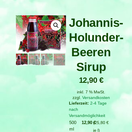
Johannis-
Holunder-
Beeren
Sirup
12,90
€
inkl. 7 % MwSt.
zzgl.
Versandkosten
2-4 Tage
nach
Versandmöglichkeit
500
12,90
€
25,80
€
ml
je
l