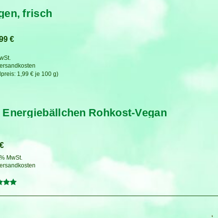
gen, frisch
,99
€
MwSt.
ersandkosten
1,99
€
je
100
g
 Energiebällchen Rohkost-Vegan
€
7 % MwSt.
ersandkosten
tet