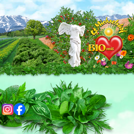
ig
fb