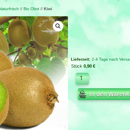
Naturfrisch
//
Bio Obst
//
Kiwi
2-4 Tage nach Versa
Stück
0,90
€
In den Warenk