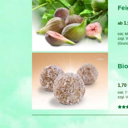
Fei
ab
1
inkl. 
zzgl.
V
Bio
1,70
inkl. 
zzgl.
V
Bewer
mit
5.00
von 5