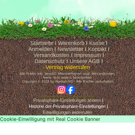
Startseite
Warenkorb
Kasse
Anmelden
Newsletter
Kontakt
Versandkosten
Impressum
Datenschutz
Unsere AGB
Vertrag widerrufen
Alle Preise inkl. gesetzl. Mehrwertsteuer zzgl. Versandkosten,
wenn nicht anders beschrieben
Copyright © 2023 by Ataman-AG - Alle Rechte vorbehalten
ig
fb
Privatsphäre-Einstellungen ändern
Historie der Privatsphäre-Einstellungen
Einwilligungen widerrufen
Cookie-Einwilligung mit Real Cookie Banner