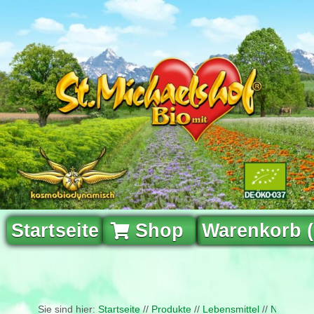
Startseite
Shop
Warenkorb 
Sie sind hier:
Startseite
//
Produkte
//
Lebensmittel
//
Naturfris