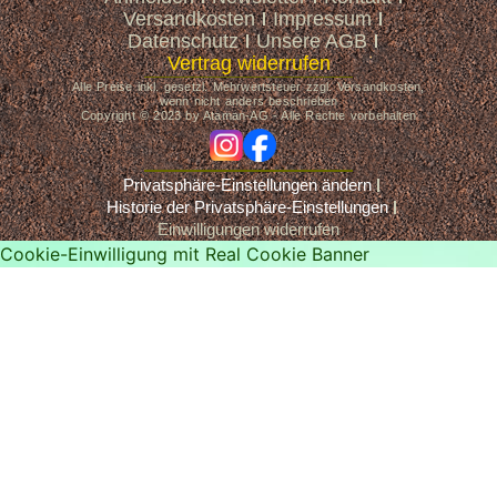
Versandkosten
Impressum
Datenschutz
Unsere AGB
Vertrag widerrufen
Alle Preise inkl. gesetzl. Mehrwertsteuer zzgl. Versandkosten,
wenn nicht anders beschrieben
Copyright © 2023 by Ataman-AG - Alle Rechte vorbehalten
ig
fb
Privatsphäre-Einstellungen ändern
Historie der Privatsphäre-Einstellungen
Einwilligungen widerrufen
Cookie-Einwilligung mit Real Cookie Banner