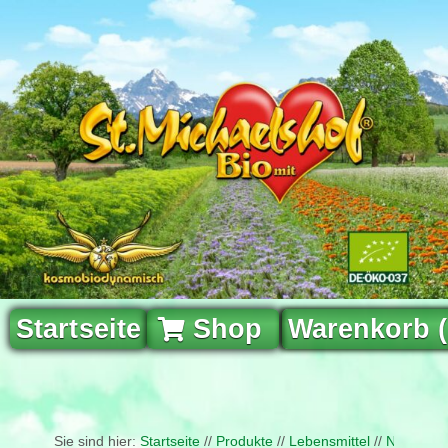
Startseite
Shop
Warenkorb 
Sie sind hier:
Startseite
//
Produkte
//
Lebensmittel
//
Naturfris