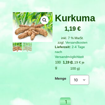
Kurkuma
1,19
€
inkl. 7 % MwSt.
zzgl.
Versandkosten
2-4 Tage
nach
Versandmöglichkeit
100
1,19
€
1,19
€
je
g
100
g
Menge