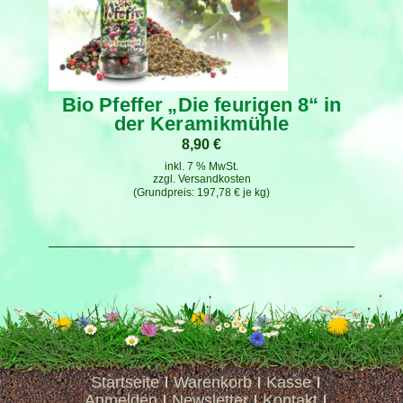
Bio Pfeffer „Die feurigen 8“ in
der Keramikmühle
8,90
€
inkl. 7 % MwSt.
zzgl.
Versandkosten
197,78
€
je
kg
Startseite
Warenkorb
Kasse
Anmelden
Newsletter
Kontakt