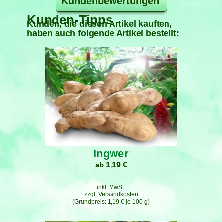
Kundenbewertungen
Kunden-Tipps
Kunden, die diesen Artikel kauften,
haben auch folgende Artikel bestellt:
Ingwer
ab
1,19
€
inkl. MwSt.
zzgl.
Versandkosten
1,19
€
je
100
g