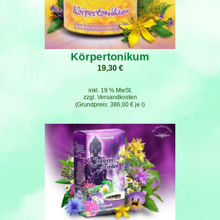
Körpertonikum
19,30
€
inkl. 19 % MwSt.
zzgl.
Versandkosten
386,00
€
je
l