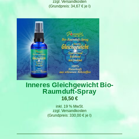
zzgl.
Versandkosten
34,67
€
je
l
Inneres Gleichgewicht Bio-
Raumduft-Spray
16,50
€
inkl. 19 % MwSt.
zzgl.
Versandkosten
330,00
€
je
l