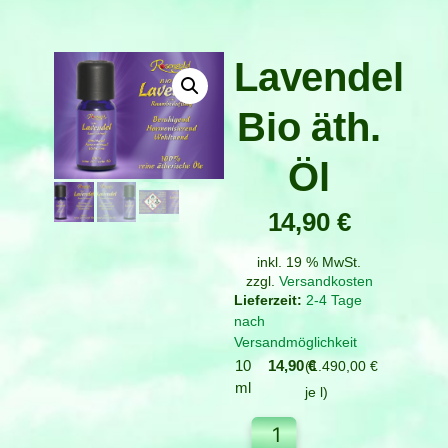
Lavendel
Bio äth.
Öl
14,90
€
inkl. 19 % MwSt.
zzgl.
Versandkosten
2-4 Tage
nach
Versandmöglichkeit
10
14,90
€
1.490,00
€
ml
je
l