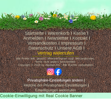
Startseite
Warenkorb
Kasse
Anmelden
Newsletter
Kontakt
Versandkosten
Impressum
Datenschutz
Unsere AGB
Vertrag widerrufen
Alle Preise inkl. gesetzl. Mehrwertsteuer zzgl. Versandkosten,
wenn nicht anders beschrieben
Copyright © 2023 by Ataman-AG - Alle Rechte vorbehalten
ig
fb
Privatsphäre-Einstellungen ändern
Historie der Privatsphäre-Einstellungen
Einwilligungen widerrufen
Cookie-Einwilligung mit Real Cookie Banner