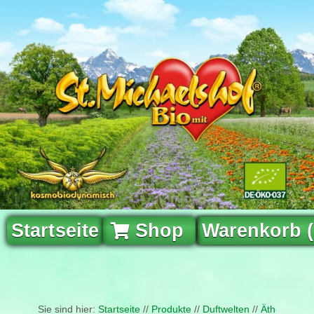
Startseite
Shop
Warenkorb 
Sie sind hier:
Startseite
//
Produkte
//
Duftwelten
//
Ätherische 