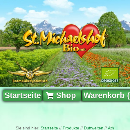
Startseite
Shop
Warenkorb 
Sie sind hier:
Startseite
//
Produkte
//
Duftwelten
//
Ätherische 