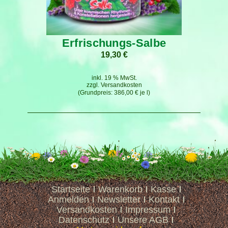
Erfrischungs-Salbe
19,30
€
inkl. 19 % MwSt.
zzgl.
Versandkosten
386,00
€
je
l
Startseite
Warenkorb
Kasse
Anmelden
Newsletter
Kontakt
Versandkosten
Impressum
Datenschutz
Unsere AGB