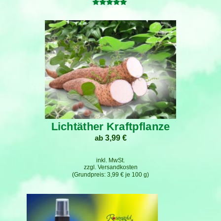
Bewertet
mit
5.00
von 5
Lichtäther Kraftpflanze
ab
3,99
€
inkl. MwSt.
zzgl.
Versandkosten
3,99
€
je
100
g