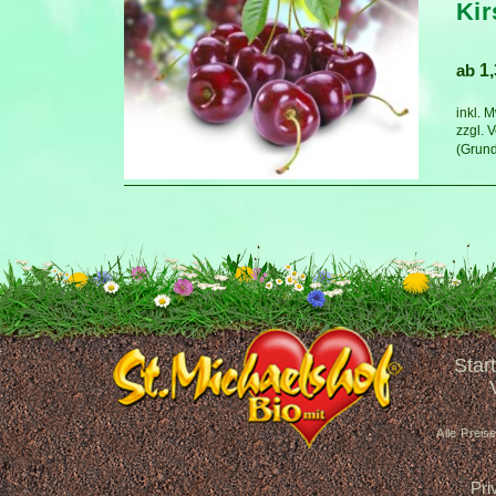
Kir
ab
1
inkl. 
zzgl.
V
Start
Alle Preis
Pri