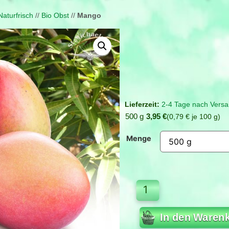
Naturfrisch
//
Bio Obst
//
Mango
2-4 Tage nach Versa
500 g
3,95
€
0,79
€
je
100
g
Menge
In den Waren