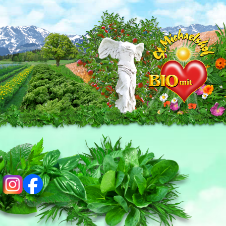
ig
fb