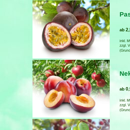
Pas
ab
2
inkl. 
zzgl.
V
Nek
ab
0
inkl. 
zzgl.
V