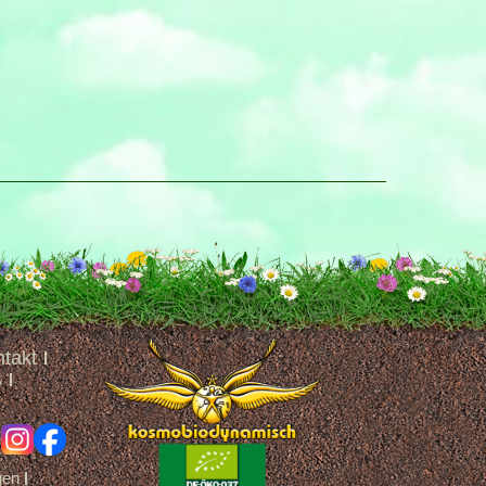
takt
B
ig
fb
gen