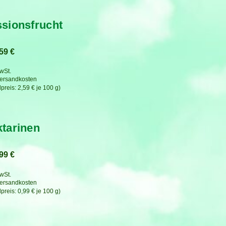
sionsfrucht
,59
€
MwSt.
ersandkosten
2,59
€
je
100
g
tarinen
,99
€
MwSt.
ersandkosten
0,99
€
je
100
g