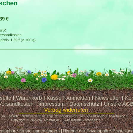
schen
,39
€
MwSt.
ersandkosten
1,39
€
je
100
g
seite
Warenkorb
Kasse
Anmelden
Newsletter
Kon
Versandkosten
Impressum
Datenschutz
Unsere AG
Vertrag widerrufen
e inkl. gesetzl. Mehrwertsteuer zzgl. Versandkosten, wenn nicht anders beschrieben
Copyright © 2023 by Ataman-AG - Alle Rechte vorbehalten
vatsphäre-Einstellungen ändern
Historie der Privatsphäre-Einstellun