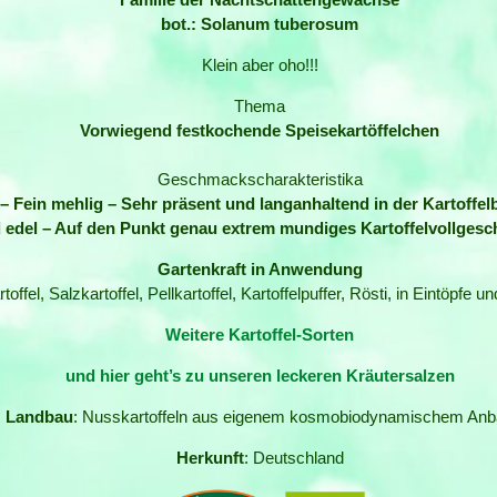
bot.: Solanum tuberosum
Klein aber oho!!!
Thema
Vorwiegend festkochende Speisekartöffelchen
Geschmackscharakteristika
h – Fein mehlig – Sehr präsent und langanhaltend in der Kartoffe
edel – Auf den Punkt genau extrem mundiges Kartoffelvollges
Gartenkraft in Anwendung
toffel, Salzkartoffel, Pellkartoffel, Kartoffelpuffer, Rösti, in Eintöp
Weitere Kartoffel-Sorten
und hier geht’s zu unseren leckeren Kräutersalzen
Landbau
: Nusskartoffeln aus eigenem kosmobiodynamischem An
Herkunft
: Deutschland