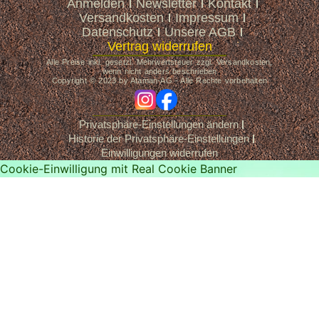
Anmelden
Newsletter
Kontakt
Versandkosten
Impressum
Datenschutz
Unsere AGB
Vertrag widerrufen
Alle Preise inkl. gesetzl. Mehrwertsteuer zzgl. Versandkosten,
wenn nicht anders beschrieben
Copyright © 2023 by Ataman-AG - Alle Rechte vorbehalten
ig
fb
Privatsphäre-Einstellungen ändern
Historie der Privatsphäre-Einstellungen
Einwilligungen widerrufen
Cookie-Einwilligung mit Real Cookie Banner