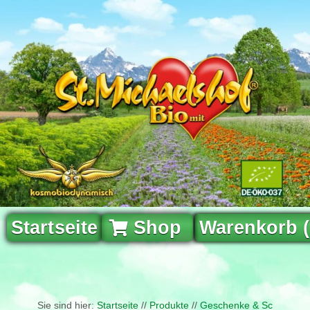
Startseite
Shop
Warenkorb 
Sie sind hier:
Startseite
//
Produkte
//
Geschenke & Schönes au