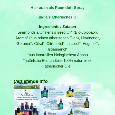
Hier auch als Raumduft-Spray
und als ätherisches Öl
Ingredients / Zutaten
Simmondsia Chinensis seed Oil° (Bio-Jojobaöl),
Aroma° (aus reinen ätherischen Ölen), Limonene*,
Geraniol*, Citral*, Citronellol*, Linalool*, Eugenol*,
Isoeugenol*
°aus kontrolliert biologischem Anbau
*natürliche Bestandteile 100% naturreiner
ätherischer Öle
Vertiefende Info
Duftwelten