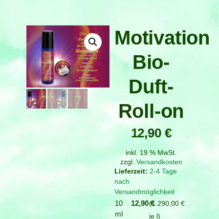
Motivation
Bio-
Duft-
Roll-on
12,90
€
inkl. 19 % MwSt.
zzgl.
Versandkosten
2-4 Tage
nach
Versandmöglichkeit
10
12,90
€
1.290,00
€
ml
je
l