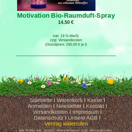
Motivation Bio-Raumduft-Spray
14,50
€
inkl. 19 % MwSt.
zzgl.
Versandkosten
290,00
€
je
l
Startseite
Warenkorb
Kasse
Anmelden
Newsletter
Kontakt
Versandkosten
Impressum
Datenschutz
Unsere AGB
Vertrag widerrufen
Alle Preise inkl. gesetzl. Mehrwertsteuer zzgl. Versandkosten,