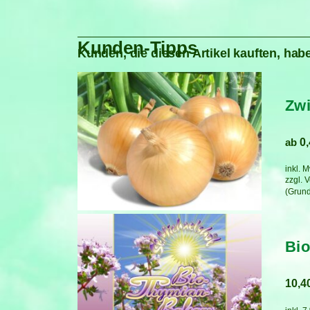
Kunden-Tipps
Kunden, die diesen Artikel kauften, habe
Zwi
ab
0
inkl. 
zzgl.
V
Bi
10,4