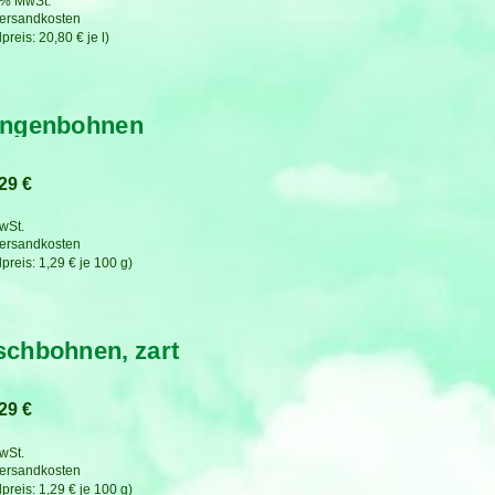
7 % MwSt.
ersandkosten
20,80
€
je
l
angenbohnen
,29
€
MwSt.
ersandkosten
1,29
€
je
100
g
chbohnen, zart
,29
€
MwSt.
ersandkosten
1,29
€
je
100
g