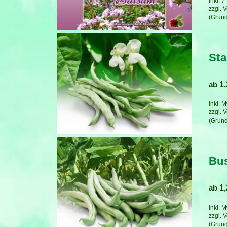
inkl. 
zzgl.
V
St
ab
1
inkl. 
zzgl.
V
Bus
ab
1
inkl. 
zzgl.
V