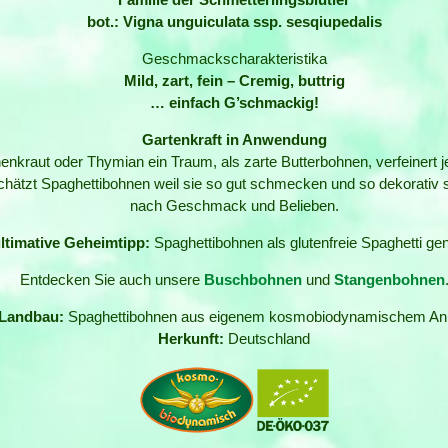
bot.: Vigna unguiculata ssp. sesqiupedalis
Geschmackscharakteristika
Mild, zart, fein – Cremig, buttrig
… einfach G’schmackig!
Gartenkraft in Anwendung
nkraut oder Thymian ein Traum, als zarte Butterbohnen, verfeinert 
schätzt Spaghettibohnen weil sie so gut schmecken und so dekorativ s
nach Geschmack und Belieben.
ltimative Geheimtipp:
Spaghettibohnen als glutenfreie Spaghetti ge
Entdecken Sie auch unsere
Buschbohnen
und
Stangenbohnen
Landbau:
Spaghettibohnen aus eigenem kosmobiodynamischem An
Herkunft:
Deutschland