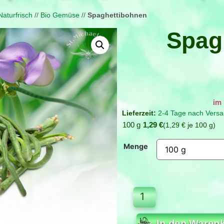
Naturfrisch
//
Bio Gemüse
//
Spaghettibohnen
Spag
Verfügbar bei Nachbestellun
2-4 Tage nach Versa
100 g
1,29
€
1,29
€
je
100
g
Menge
In den Waren