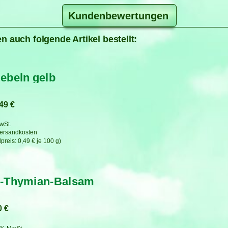
Kundenbewertungen
n auch folgende Artikel bestellt:
ebeln gelb
,49
€
MwSt.
ersandkosten
0,49
€
je
100
g
o-Thymian-Balsam
0
€