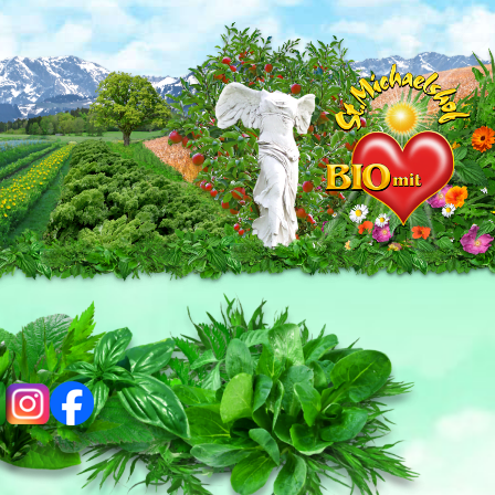
ig
fb