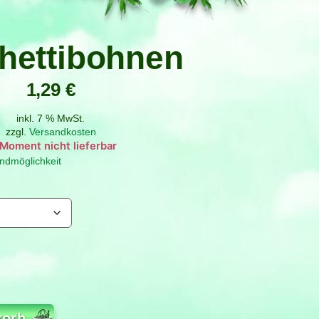
hettibohnen
1,29
€
inkl. 7 % MwSt.
zzgl.
Versandkosten
g
ndmöglichkeit
korb