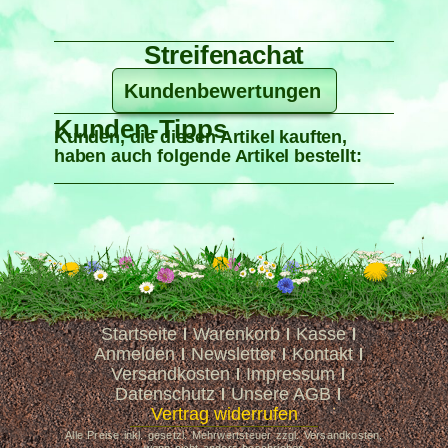
Streifenachat
Kundenbewertungen
Kunden-Tipps
Kunden, die diesen Artikel kauften,
haben auch folgende Artikel bestellt:
Startseite
Warenkorb
Kasse
Anmelden
Newsletter
Kontakt
Versandkosten
Impressum
Datenschutz
Unsere AGB
Vertrag widerrufen
Alle Preise inkl. gesetzl. Mehrwertsteuer zzgl. Versandkosten,