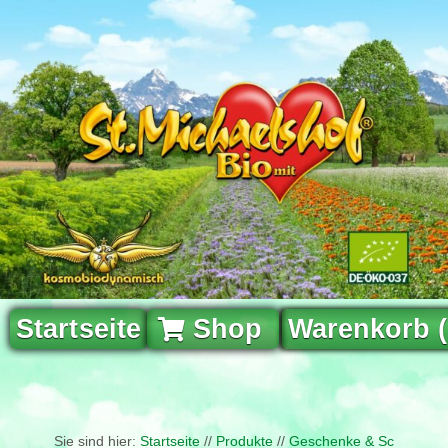
Startseite
Shop
Warenkorb 
Sie sind hier:
Startseite
//
Produkte
//
Geschenke & Schönes au