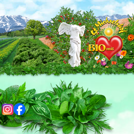
ig
fb