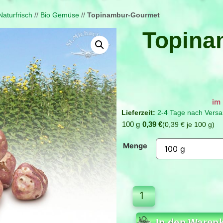
Naturfrisch
//
Bio Gemüse
//
Topinambur-Gourmet
Topina
Verfügbar bei Nachbestellun
2-4 Tage nach Versa
100 g
0,39
€
0,39
€
je
100
g
Menge
In den Waren