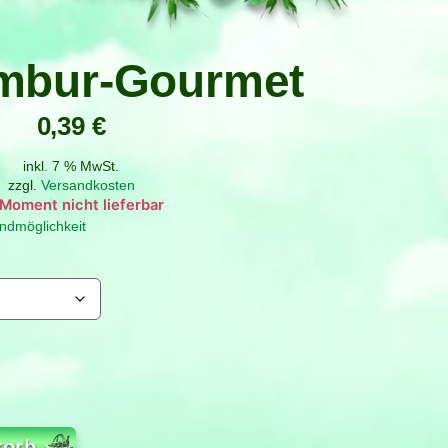
mbur-Gourmet
0,39
€
inkl. 7 % MwSt.
zzgl.
Versandkosten
g
ndmöglichkeit
korb