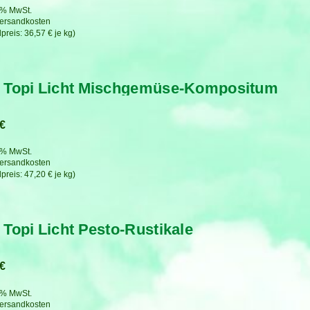
7 % MwSt.
ersandkosten
36,57
€
je
kg
 Topi Licht Mischgemüse-Kompositum
€
7 % MwSt.
ersandkosten
47,20
€
je
kg
 Topi Licht Pesto-Rustikale
€
7 % MwSt.
ersandkosten