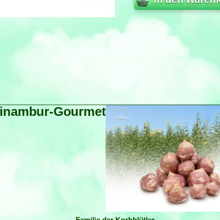
inambur-Gourmet
Familie der Korbblütler