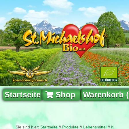
Startseite
Shop
Warenkorb 
Sie sind hier:
Startseite
//
Produkte
//
Lebensmittel
//
Naturfris