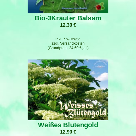
Bio-3Kräuter Balsam
12,30
€
inkl. 7 % MwSt.
zzgl.
Versandkosten
24,60
€
je
l
Weißes Blütengold
12,90
€