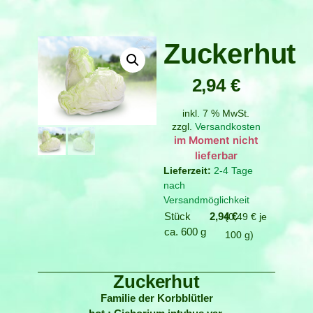
Zuckerhut
2,94
€
inkl. 7 % MwSt.
zzgl.
Versandkosten
Verfügbar bei
Nachbestellung
2-4 Tage
nach
Versandmöglichkeit
Stück
2,94
€
0,49
€
je
ca. 600 g
100
g
Zuckerhut
Familie der Korbblütler