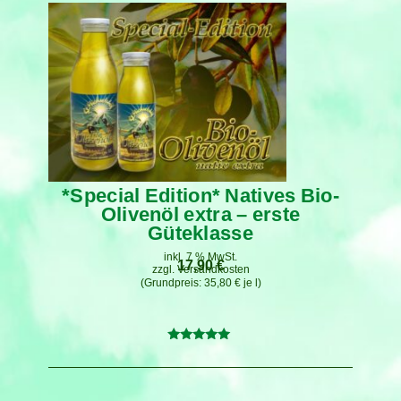
*Special Edition* Natives Bio-
Olivenöl extra – erste
Güteklasse
inkl. 7 % MwSt.
17,90
€
zzgl.
Versandkosten
35,80
€
je
l
Bewertet
mit
5.00
von 5