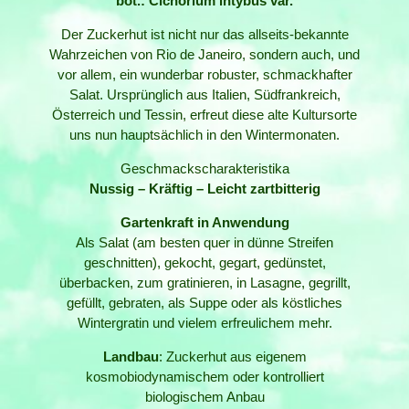
bot.: Cichorium intybus var.
Der Zuckerhut ist nicht nur das allseits-bekannte
Wahrzeichen von Rio de Janeiro, sondern auch, und
vor allem, ein wunderbar robuster, schmackhafter
Salat. Ursprünglich aus Italien, Südfrankreich,
Österreich und Tessin, erfreut diese alte Kultursorte
uns nun hauptsächlich in den Wintermonaten.
Geschmackscharakteristika
Nussig – Kräftig – Leicht zartbitterig
Gartenkraft in Anwendung
Als Salat (am besten quer in dünne Streifen
geschnitten), gekocht, gegart, gedünstet,
überbacken, zum gratinieren, in Lasagne, gegrillt,
gefüllt, gebraten, als Suppe oder als köstliches
Wintergratin und vielem erfreulichem mehr.
Landbau
: Zuckerhut aus eigenem
kosmobiodynamischem oder kontrolliert
biologischem Anbau