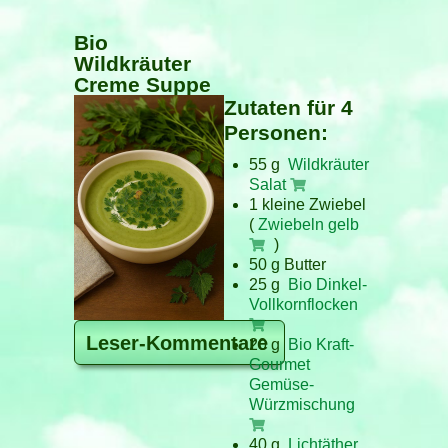
Bio
Wildkräuter
Creme Suppe
Zutaten für 4
Personen:
55 g
Wildkräuter
Salat
1 kleine Zwiebel
(
Zwiebeln gelb
)
50 g Butter
25 g
Bio Dinkel-
Vollkornflocken
Leser-Kommentare
20 g
Bio Kraft-
Gourmet
Gemüse-
Würzmischung
40 g
Lichtäther