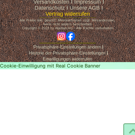
Versandkosten
Impressum
Datenschutz
Unsere AGB
Vertrag widerrufen
Alle Preise inkl. gesetzl. Mehrwertsteuer zzgl. Versandkosten,
wenn nicht anders beschrieben
Copyright © 2023 by Ataman-AG - Alle Rechte vorbehalten
ig
fb
Privatsphäre-Einstellungen ändern
Historie der Privatsphäre-Einstellungen
Einwilligungen widerrufen
Cookie-Einwilligung mit Real Cookie Banner