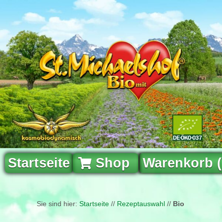
Startseite
Shop
Warenkorb 
Sie sind hier:
Startseite
//
Rezeptauswahl
//
Bio Wildkräut