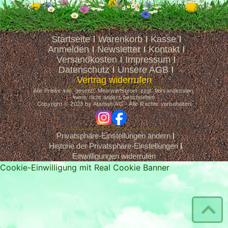
Startseite
Warenkorb
Kasse
Anmelden
Newsletter
Kontakt
Versandkosten
Impressum
Datenschutz
Unsere AGB
Vertrag widerrufen
Alle Preise inkl. gesetzl. Mehrwertsteuer zzgl. Versandkosten,
wenn nicht anders beschrieben
Copyright © 2023 by Ataman-AG - Alle Rechte vorbehalten
ig
fb
Privatsphäre-Einstellungen ändern
Historie der Privatsphäre-Einstellungen
Einwilligungen widerrufen
Cookie-Einwilligung mit Real Cookie Banner