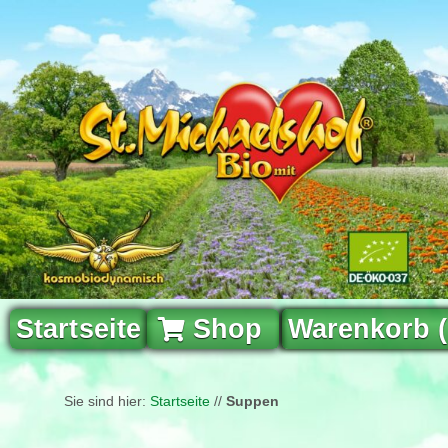
Startseite
Shop
Warenkorb 
Sie sind hier:
Startseite
//
Suppen