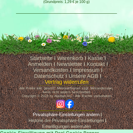
1,29
€
je
100
g
Startseite
Warenkorb
Kasse
Anmelden
Newsletter
Kontakt
Versandkosten
Impressum
Datenschutz
Unsere AGB
Vertrag widerrufen
Alle Preise inkl. gesetzl. Mehrwertsteuer zzgl. Versandkosten,
wenn nicht anders beschrieben
Copyright © 2023 by Ataman-AG - Alle Rechte vorbehalten
ig
fb
Privatsphäre-Einstellungen ändern
Historie der Privatsphäre-Einstellungen
Einwilligungen widerrufen
Cookie-Einwilligung mit Real Cookie Banner