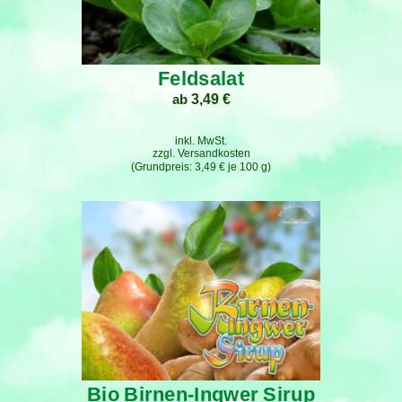
Feldsalat
ab
3,49
€
inkl. MwSt.
zzgl.
Versandkosten
3,49
€
je
100
g
Bio Birnen-Ingwer Sirup