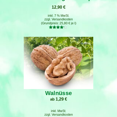
12,90
€
inkl. 7 % MwSt.
zzgl.
Versandkosten
25,80
€
je
l
Bewertet
mit
4.00
von 5
Walnüsse
ab
1,29
€
inkl. MwSt.
zzgl.
Versandkosten