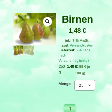
Birnen
1,48
€
inkl. 7 % MwSt.
zzgl.
Versandkosten
2-4 Tage
nach
Versandmöglichkeit
250
1,48
€
0,59
€
je
g
100
g
Menge