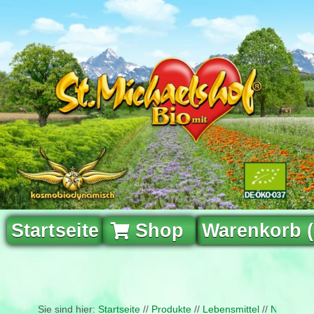
Startseite
Shop
Warenkorb 
Sie sind hier:
Startseite
//
Produkte
//
Lebensmittel
//
Naturfris