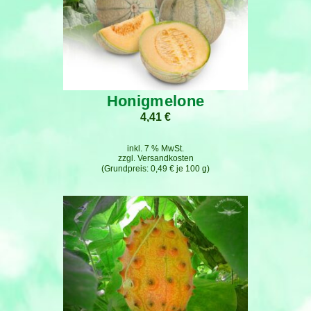
Honigmelone
4,41
€
inkl. 7 % MwSt.
zzgl.
Versandkosten
0,49
€
je
100
g