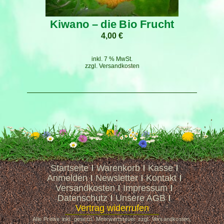
Kiwano – die Bio Frucht
4,00
€
inkl. 7 % MwSt.
zzgl.
Versandkosten
Startseite
Warenkorb
Kasse
Anmelden
Newsletter
Kontakt
Versandkosten
Impressum
Datenschutz
Unsere AGB
Vertrag widerrufen
Alle Preise inkl. gesetzl. Mehrwertsteuer zzgl. Versandkosten,