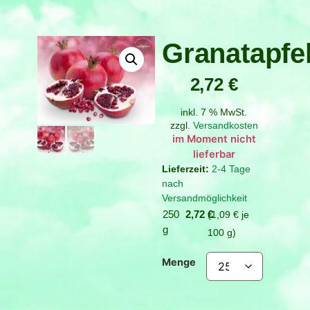
Granatapfe
2,72
€
inkl. 7 % MwSt.
zzgl.
Versandkosten
Verfügbar bei
Nachbestellung
2-4 Tage
nach
Versandmöglichkeit
250
2,72
€
1,09
€
je
g
100
g
Menge