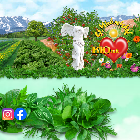
ig
fb