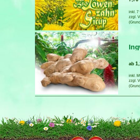
inkl. 
zzgl.
V
Ing
ab
1
inkl. 
zzgl.
V