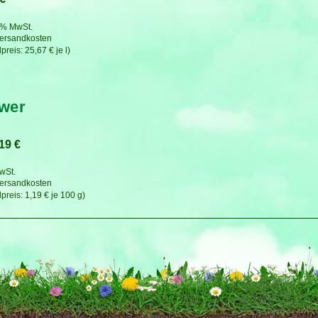
7 % MwSt.
ersandkosten
25,67
€
je
l
wer
,19
€
MwSt.
ersandkosten
1,19
€
je
100
g