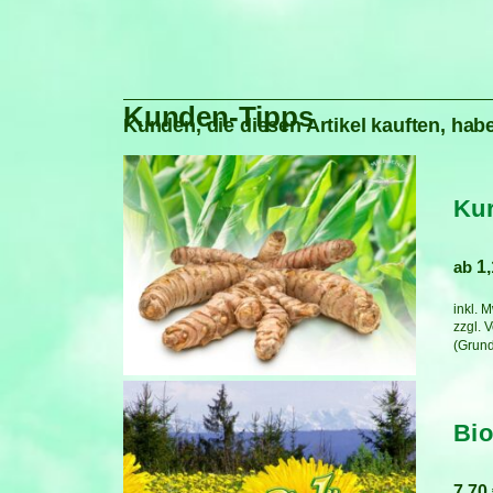
Kunden-Tipps
Kunden, die diesen Artikel kauften, habe
Ku
ab
1
inkl. 
zzgl.
V
Bio
7,70