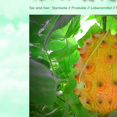
Sie sind hier:
Startseite
//
Produkte
//
Lebensmittel
//