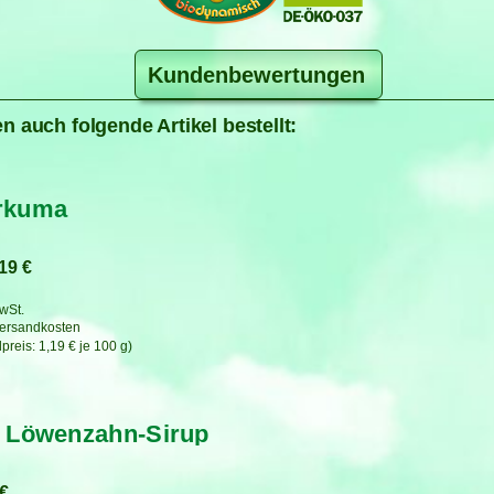
Kundenbewertungen
n auch folgende Artikel bestellt:
rkuma
,19
€
MwSt.
ersandkosten
1,19
€
je
100
g
 Löwenzahn-Sirup
€