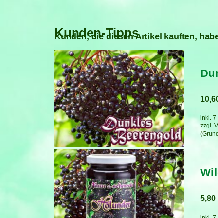
Kunden-Tipps
Kunden, die diesen Artikel kauften, habe
Dun
10,6
inkl. 
zzgl.
V
Wil
5,80
inkl. 