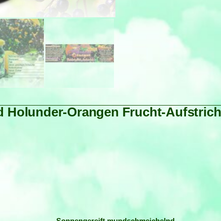
d Holunder-Orangen Frucht-Aufstric
Sonnengereift mundschmeichelnd