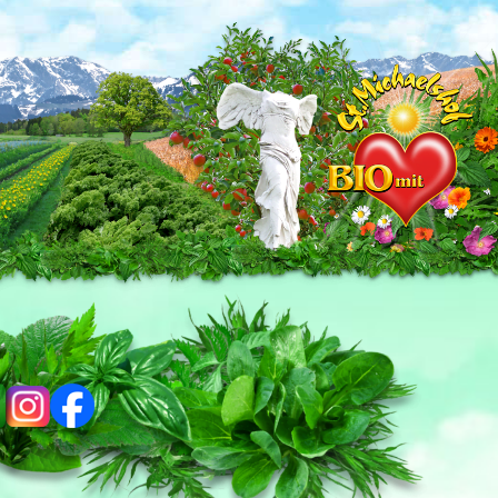
ig
fb