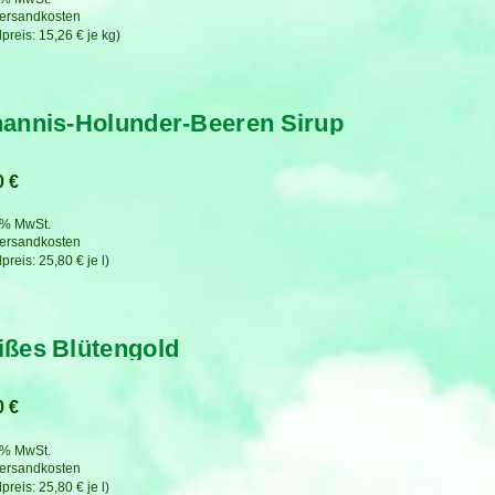
ersandkosten
15,26
€
je
kg
annis-Holunder-Beeren Sirup
0
€
7 % MwSt.
ersandkosten
25,80
€
je
l
ßes Blütengold
0
€
7 % MwSt.
ersandkosten
25,80
€
je
l