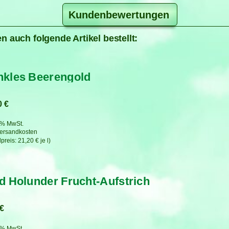
Kundenbewertungen
n auch folgende Artikel bestellt:
kles Beerengold
0
€
7 % MwSt.
ersandkosten
21,20
€
je
l
d Holunder Frucht-Aufstrich
€
7 % MwSt.