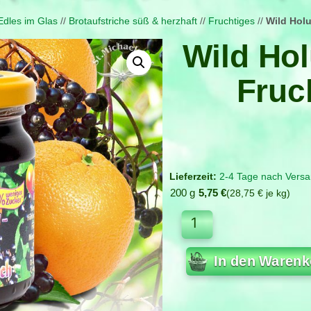
Edles im Glas
//
Brot­aufstriche süß & herzhaft
//
Fruchtiges
//
Wild Hol
Wild Ho
Fruc
2-4 Tage nach Versa
200 g
5,75
€
28,75
€
je
kg
In den Warenk