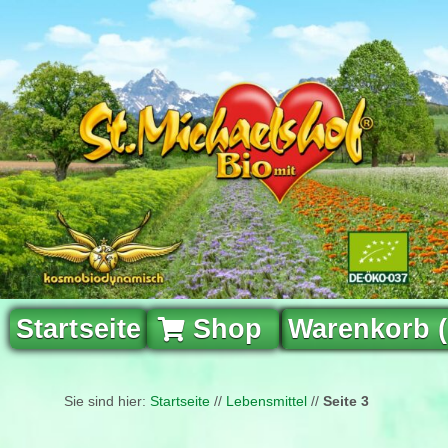
Startseite
Shop
Warenkorb 
Sie sind hier:
Startseite
//
Lebensmittel
//
Seite 3