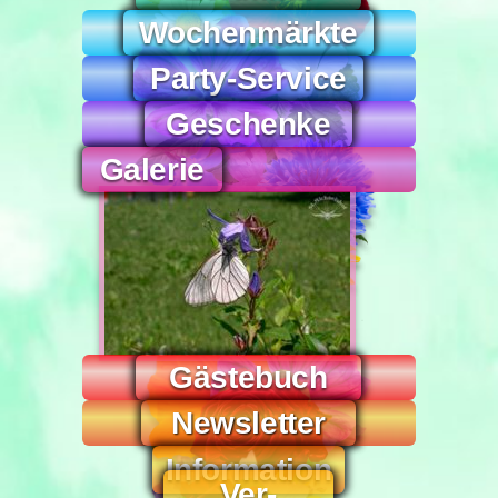
Wochen­märkte
Party-Service
Ge­schenke
Galerie
Gäste­buch
News­letter
Infor­mation
Ver­