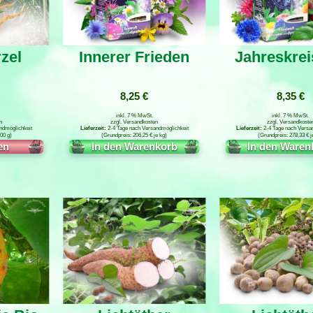
zel
Innerer Frieden
Jahreskrei
8,25
€
8,35
€
inkl. 7 % MwSt.
inkl. 7 % MwSt.
n
zzgl.
Versandkosten
zzgl.
Versandkoste
ndmöglichkeit
2-4 Tage nach Versandmöglichkeit
2-4 Tage nach Versa
00
g
206,25
€
je
kg
278,33
€
j
n
In den Warenkorb
In den Waren