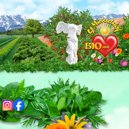
ig
fb