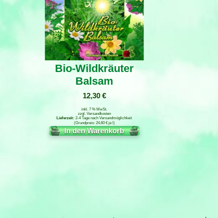
Bio-Wildkräuter
Balsam
12,30
€
inkl. 7 % MwSt.
zzgl.
Versandkosten
2-4 Tage nach Versandmöglichkeit
24,60
€
je
l
In den Warenkorb