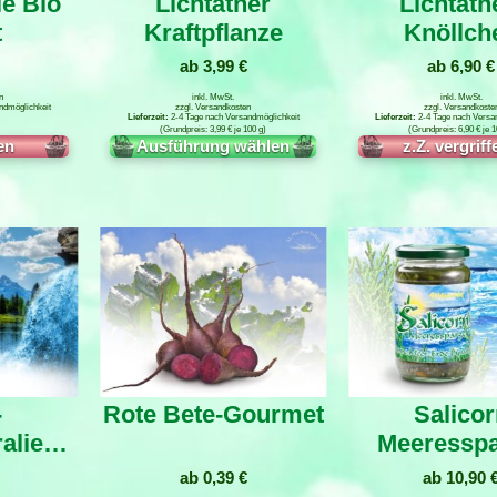
ie Bio
Lichtäther
Lichtäth
t
Kraftpflanze
Knöllch
ab
3,99
€
ab
6,90
€
n
inkl. MwSt.
inkl. MwSt.
ndmöglichkeit
zzgl.
Versandkosten
zzgl.
Versandkoste
2-4 Tage nach Versandmöglichkeit
2-4 Tage nach Versa
3,99
€
je
100
g
6,90
€
je
1
n
Ausführung wählen
Weiterlese
-
Rote Bete-Gourmet
Salicor
alien
Meeresspa
nz
ab
0,39
€
ab
10,90