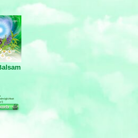
Balsam
n
ndmöglichkeit
e
l
korb