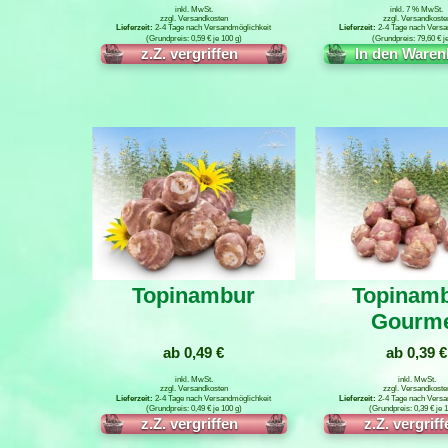
inkl. MwSt.
inkl. 7 % MwSt.
zzgl.
Versandkosten
zzgl.
Versandkoste
2-4 Tage nach Versandmöglichkeit
2-4 Tage nach Versa
0,59
€
je
100
g
79,60
€
j
Weiterlesen
In den Waren
Topinambur
Topinamb
Gourm
ab
0,49
€
ab
0,39
€
inkl. MwSt.
inkl. MwSt.
zzgl.
Versandkosten
zzgl.
Versandkoste
2-4 Tage nach Versandmöglichkeit
2-4 Tage nach Versa
0,49
€
je
100
g
0,39
€
je
1
Weiterlesen
Weiterlese