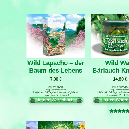
Wild Lapacho – der
Wild Wa
Baum des Lebens
Bärlauch-K
7,90
€
14,80
€
inkl. 7 % MwSt.
inkl. 7 % MwSt.
zzgl.
Versandkosten
zzgl.
Versandkoste
2-4 Tage nach Versandmöglichkeit
2-4 Tage nach Versa
52,67
€
je
kg
296,00
€
j
In den Warenkorb
In den Waren
Bewertet
mit
5.00
von 5