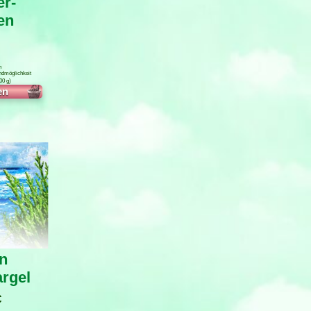
er-
en
n
ndmöglichkeit
00
g
n
n
rgel
€