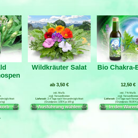
ld
Wildkräuter Salat
Bio Chakra-
nospen
ab
3,50
€
12,50
€
inkl. MwSt.
inkl. 7 % MwSt.
n
zzgl.
Versandkosten
zzgl.
Versandkoste
ndmöglichkeit
2-4 Tage nach Versandmöglichkeit
2-4 Tage nach Versa
e
kg
3,50
€
je
100
g
50,00
€
j
korb
Ausführung wählen
In den Waren